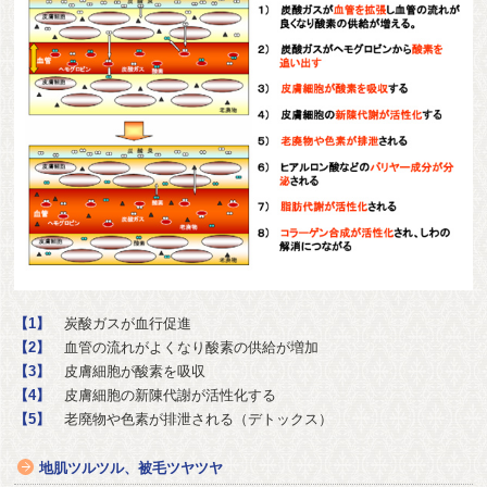
【1】
炭酸ガスが血行促進
【2】
血管の流れがよくなり酸素の供給が増加
【3】
皮膚細胞が酸素を吸収
【4】
皮膚細胞の新陳代謝が活性化する
【5】
老廃物や色素が排泄される（デトックス）
地肌ツルツル、被毛ツヤツヤ