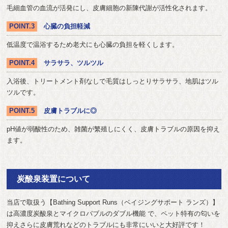
毛細血管の血流が活発にし、皮膚細胞の新陳代謝が活性化されます。
POINT.3
心臓の負担軽減
低温度で温浴するため老犬にも心臓の負担を軽くします。
POINT.4
サラサラ、ツルツル
入浴後、トリートメント剤なしで毛質はしっとりサラサラ、地肌はツル
ツルです。
POINT.5
皮膚トラブルに◎
pH値が弱酸性のため、雑菌が繁殖しにくく、皮膚トラブルの原因を抑え
ます。
炭酸泉装置について
当店で取扱う【Bathing Support Runs（ベイジングサポート ランズ）】
は高濃度炭酸泉とマイクロバブルのダブル機能 で、ペット特有の匂いを
抑えさらに皮膚荒れなどのトラブルにも非常にいいと大好評です！