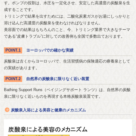
す。ポンプの役割は、水圧を一定化させ、安定した高濃度の炭酸泉を生
成することです。
トリミングで結果を出すためには、二酸化炭素ガスがお湯にしっかりと
溶け込んだ高濃度の炭酸泉を使わなければなりません。
美容面での結果はもちろんのこと、今、トリミング業界で大きなテーマ
である“皮膚トラブル”に対しての改善例も全国で多数出ております。
POINT.1
ヨーロッパでの確かな実績
炭酸泉は古くからヨーロッパで、生活習慣病の保険適応の療養泉として
の実績があります。
POINT.2
自然界の炭酸泉に限りなく近い装置
Bathing Support Runs（ベイジングサポート ランツ）は、自然界の炭酸
泉に限りなく近いものを再現する本格炭酸泉装置です。
炭酸泉入浴による美容と健康のメカニズム