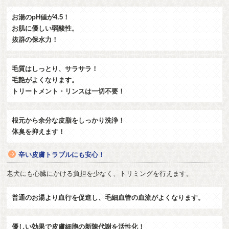
お湯のpH値が4.5！
お肌に優しい弱酸性。
抜群の保水力！
毛質はしっとり、サラサラ！
毛艶がよくなります。
トリートメント・リンスは一切不要！
根元から余分な皮脂をしっかり洗浄！
体臭を抑えます！
辛い皮膚トラブルにも安心！
老犬にも心臓にかける負担を少なく、トリミングを行えます。
普通のお湯より血行を促進し、毛細血管の血流がよくなります。
優しい効果で皮膚細胞の新陳代謝を活性化！